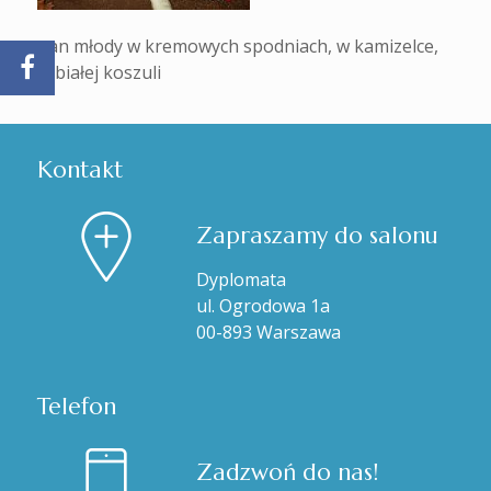
pan młody w kremowych spodniach, w kamizelce,
w białej koszuli
Kontakt
Zapraszamy do salonu
Dyplomata
ul. Ogrodowa 1a
00-893 Warszawa
Telefon
Zadzwoń do nas!