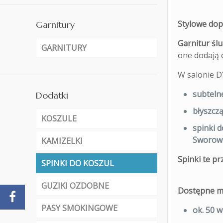
Stylowe dop
Garnitury
Garnitur śl
GARNITURY
one dodają e
W salonie D
subteln
Dodatki
błyszcz
KOSZULE
spinki 
Sworows
KAMIZELKI
Spinki te
pr
SPINKI DO KOSZUL
GUZIKI OZDOBNE
Dostępne mo
PASY SMOKINGOWE
ok.
50 