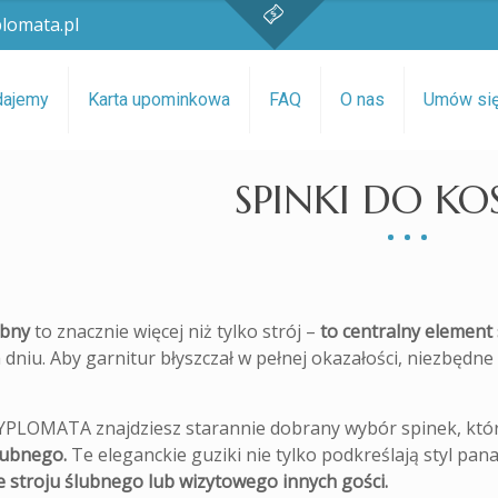
lomata.pl
dajemy
Karta upominkowa
FAQ
O nas
Umów si
SPINKI DO KO
ubny
to znacznie więcej niż tylko strój –
to centralny elemen
dniu. Aby garnitur błyszczał w pełnej okazałości, niezbędne
YPLOMATA znajdziesz starannie dobrany wybór spinek, któr
lubnego.
Te eleganckie guziki nie tylko podkreślają styl pa
 stroju ślubnego lub wizytowego innych gości.