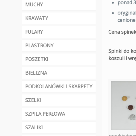
ponad
3
MUCHY
orygina
KRAWATY
cenione
FULARY
Cena spinek:
PLASTRONY
Spinki do k
koszuli i wr
POSZETKI
BIELIZNA
PODKOLANÓWKI I SKARPETY
SZELKI
SZPILA PERŁOWA
SZALIKI