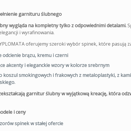
ełnienie garnituru ślubnego
ubny wygląda na kompletny tylko z odpowiednimi detalami.
S
legancji i wyrafinowania.
YPLOMATA oferujemy szeroki wybór spinek, które pasują z
e odcienie
brązu, kremu i czerni
ące akcenty
i eleganckie wzory w kolorze
srebrnym
do koszul smokingowych i frakowych z
metaloplastyki, z kam
kiego.
zekształcają garnitur ślubny w wyjątkową kreację,
która odz
dele i ceny
wzorów
spinek w stałej ofercie