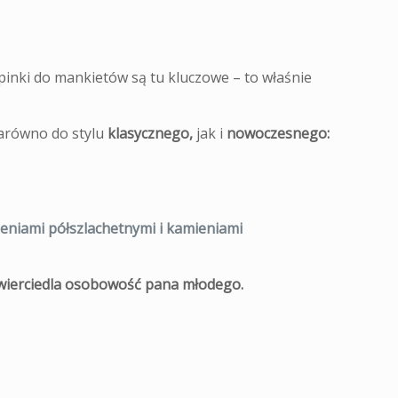
pinki do mankietów są tu kluczowe – to właśnie
arówno do stylu
klasycznego,
jak i
nowoczesnego:
ieniami półszlachetnymi i kamieniami
wierciedla osobowość pana młodego.