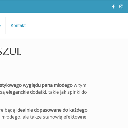
ę
Kontakt
SZUL
t stylowego wyglądu pana młodego
w tym
 są
eleganckie dodatki,
takie jak spinki do
e będą i
dealnie dopasowane do każdego
na młodego, ale także stanowią
efektowne