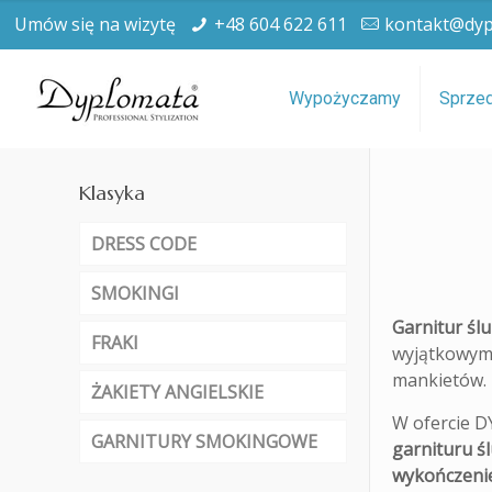
Umów się na wizytę
+48 604 622 611
kontakt@dyp
Wypożyczamy
Sprze
Klasyka
DRESS CODE
SMOKINGI
Garnitur śl
FRAKI
wyjątkowym 
mankietów.
ŻAKIETY ANGIELSKIE
W ofercie D
GARNITURY SMOKINGOWE
garnituru ś
wykończenie