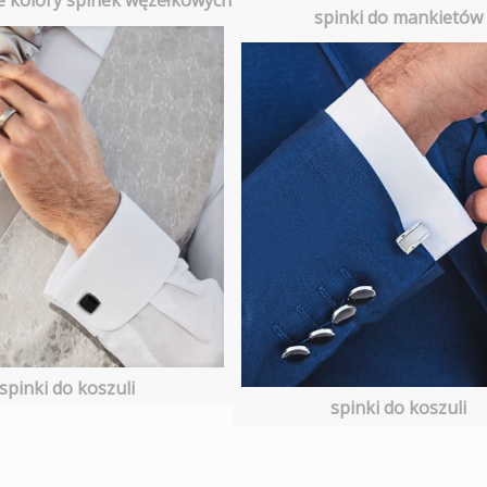
 kolory spinek węzełkowych
spinki do mankietów
spinki do koszuli
spinki do koszuli