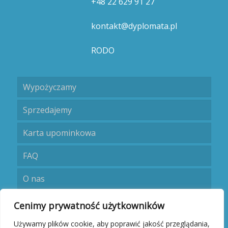
+48 22 629 91 27
kontakt@dyplomata.pl
RODO
Wypożyczamy
Sprzedajemy
Karta upominkowa
FAQ
O nas
Umów się
Cenimy prywatność użytkowników
Używamy plików cookie, aby poprawić jakość przeglądania,
Kontakt