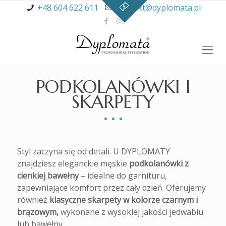
+48 604 622 611
kontakt@dyplomata.pl
PODKOLANÓWKI I
SKARPETY
Styl zaczyna się od detali. U DYPLOMATY
znajdziesz eleganckie męskie
podkolanówki z
cienkiej bawełny
– idealne do garnituru,
zapewniające komfort przez cały dzień. Oferujemy
również
klasyczne skarpety w kolorze czarnym i
brązowym,
wykonane z wysokiej jakości jedwabiu
lub bawełny.