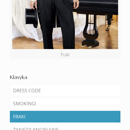
frak
Klasyka
DRESS CODE
SMOKINGI
FRAKI
ŻAKIETY ANGIELSKIE