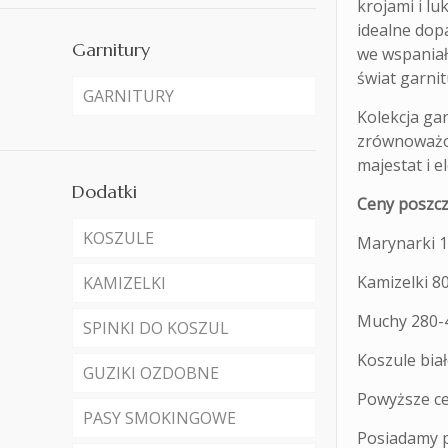
krojami i l
idealne dopa
Garnitury
we wspaniał
świat garnit
GARNITURY
Kolekcja ga
zrównoważon
majestat i 
Dodatki
Ceny poszcz
KOSZULE
Marynarki 1
Kamizelki 80
KAMIZELKI
Muchy 280-4
SPINKI DO KOSZUL
Koszule biał
GUZIKI OZDOBNE
Powyższe ce
PASY SMOKINGOWE
Posiadamy p