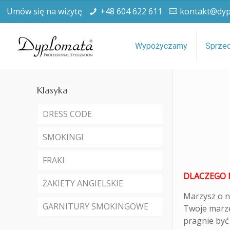
Umów się na wizytę
+48 604 622 611
kontakt@dyp
Wypożyczamy
Sprze
Klasyka
DRESS CODE
SMOKINGI
FRAKI
DLACZEGO 
ŻAKIETY ANGIELSKIE
Marzysz o n
GARNITURY SMOKINGOWE
Twoje marzen
pragnie być