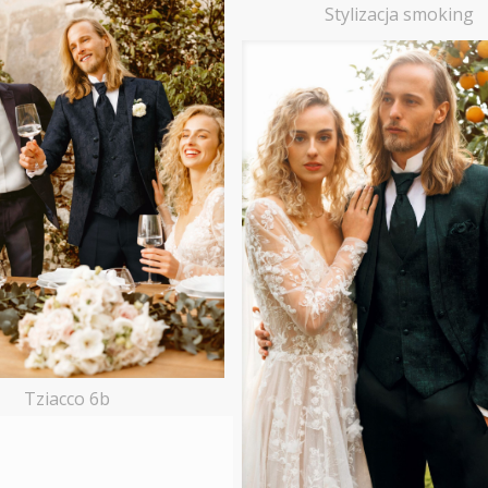
Stylizacja smoking
Tziacco 6b