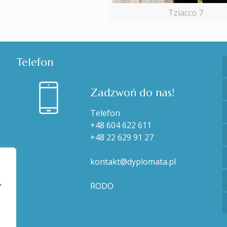
Tziacco 7
Telefon
Zadzwoń do nas!
Telefon
+48 604 622 611
+48 22 629 91 27
kontakt@dyplomata.pl
,
RODO