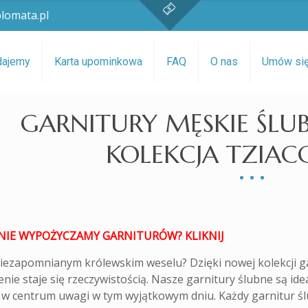
lomata.pl
dajemy
Karta upominkowa
FAQ
O nas
Umów si
GARNITURY MĘSKIE ŚL
KOLEKCJA TZIAC
NIE WYPOŻYCZAMY GARNITURÓW? KLIKNIJ
iezapomnianym królewskim weselu? Dzięki nowej kolekcji g
ie staje się rzeczywistością. Nasze garnitury ślubne są idea
 w centrum uwagi w tym wyjątkowym dniu. Każdy garnitur śl