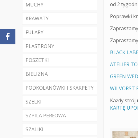
od 2 tygodni
MUCHY
Poprawki kr
KRAWATY
Zapraszamy 
FULARY
Zapraszamy 
PLASTRONY
BLACK LABE
POSZETKI
ATELIER TO
BIELIZNA
GREEN WED
PODKOLANÓWKI I SKARPETY
WILVORST P
Każdy strój
SZELKI
KARTĘ UP
SZPILA PERŁOWA
SZALIKI