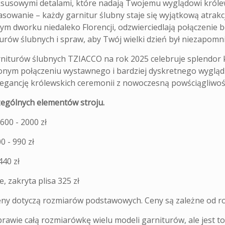
uksusowymi detalami, które nadają Twojemu wyglądowi król
sowanie – każdy garnitur ślubny staje się wyjątkową atrakc
ym dworku niedaleko Florencji, odzwierciedlają połączenie b
urów ślubnych i spraw, aby Twój wielki dzień był niezapomn
rniturów ślubnych TZIACCO na rok 2025 celebruje splendor k
ym połączeniu wystawnego i bardziej dyskretnego wyglądu. 
elegancję królewskich ceremonii z nowoczesną powściągliwoś
ególnych elementów stroju.
600 - 2000 zł
0 - 990 zł
40 zł
e, zakryta plisa 325 zł
ny dotyczą rozmiarów podstawowych. Ceny są zależne od r
rawie całą rozmiarówkę wielu modeli garniturów, ale jest t