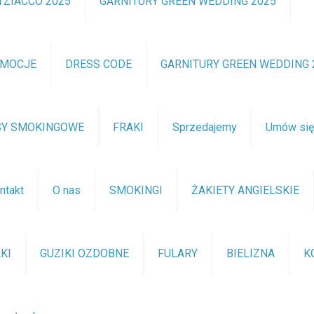
TZIACCO 2025
GARNITURY GREEN WEDDING 2025
OMOCJE
DRESS CODE
GARNITURY GREEN WEDDING 
SY SMOKINGOWE
FRAKI
Sprzedajemy
Umów si
ntakt
O nas
SMOKINGI
ŻAKIETY ANGIELSKIE
KI
GUZIKI OZDOBNE
FULARY
BIELIZNA
K