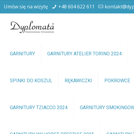
Umów się na wizytę
+48 604 622 611
kontakt@dyp
GARNITURY
GARNITURY ATELIER TORINO 2024
SPINKI DO KOSZUL
RĘKAWICZKI
POKROWCE
GARNITURY TZIACCO 2024
GARNITURY SMOKINGO