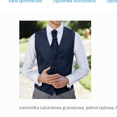
Karta upominkowa
Dyplomata Wyróżnienia
Dyplo
kamizelka żakardowa granatowa, jednorzędowa, f