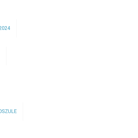
2024
ę
OSZULE