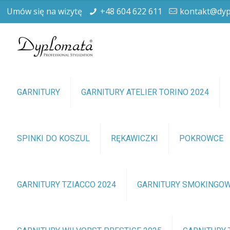
Umów się na wizytę
+48 604 622 611
kontakt@dyp
GARNITURY
GARNITURY ATELIER TORINO 2024
SPINKI DO KOSZUL
RĘKAWICZKI
POKROWCE
GARNITURY TZIACCO 2024
GARNITURY SMOKINGO