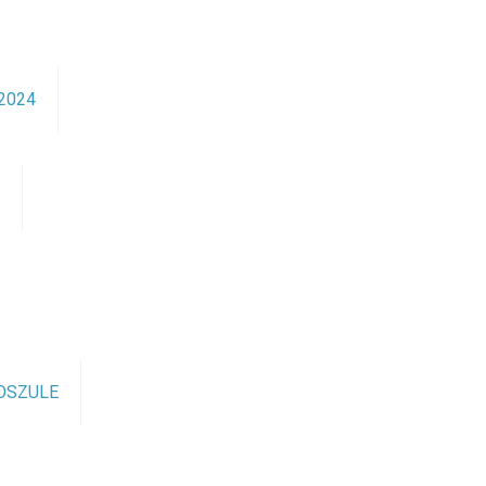
2024
ę
OSZULE