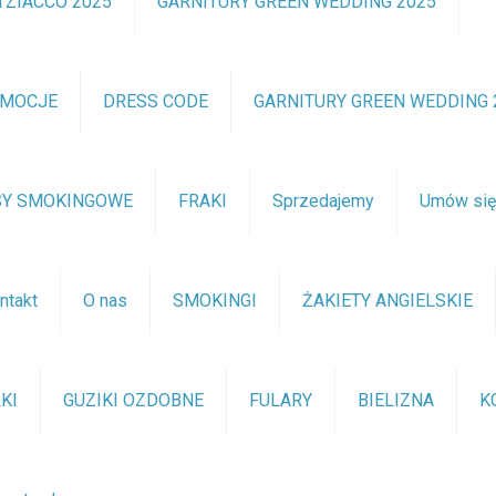
TZIACCO 2025
GARNITURY GREEN WEDDING 2025
OMOCJE
DRESS CODE
GARNITURY GREEN WEDDING 
SY SMOKINGOWE
FRAKI
Sprzedajemy
Umów si
ntakt
O nas
SMOKINGI
ŻAKIETY ANGIELSKIE
KI
GUZIKI OZDOBNE
FULARY
BIELIZNA
K