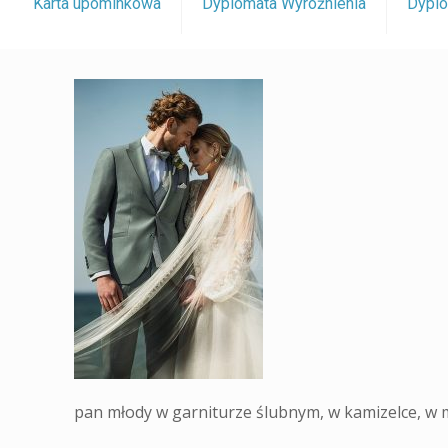
Karta upominkowa
Dyplomata Wyróżnienia
Dyplo
pan młody w garniturze ślubnym, w kamizelce, w mu