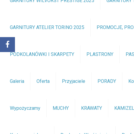
GARNITURY WILVORST PRESTIGE 2025
GARNITURY 
GARNITURY ATELIER TORINO 2025
PROMOCJE, PR
PODKOLANÓWKI I SKARPETY
PLASTRONY
PA
Galeria
Oferta
Przyjaciele
PORADY
Ko
Wypożyczamy
MUCHY
KRAWATY
KAMIZEL