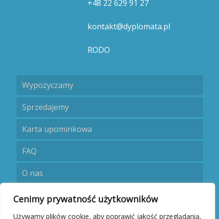
+48 22 629 91 27
kontakt@dyplomata.pl
RODO
Wypożyczamy
Sprzedajemy
Karta upominkowa
FAQ
O nas
Umów się
Cenimy prywatność użytkowników
Używamy plików cookie, aby poprawić jakość przeglądania,
Kontakt