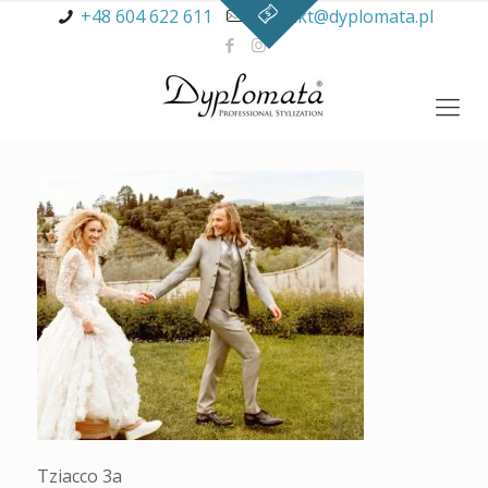
+48 604 622 611
kontakt@dyplomata.pl
Tziacco 3a