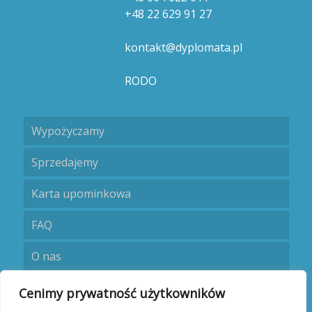
+48 22 629 91 27
kontakt@dyplomata.pl
RODO
Wypożyczamy
Sprzedajemy
Karta upominkowa
FAQ
O nas
Umów się
Cenimy prywatność użytkowników