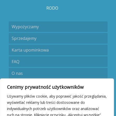
RODO
Wypożyczamy
Sprzedajemy
Karta upominkowa
FAQ
O nas
Umów się
Cenimy prywatność użytkowników
Używamy plików cookie, aby poprawić jakość przeglądania,
Kontakt
wyświetlać reklamy lub treści dostosowane do
indywidualnych potrzeb użytkowników oraz analizować
ruch na stronie. Kliknięcie przycisku „Akceptuj wszystkie”