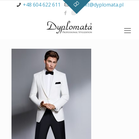
+48 604 622 611
kontakt@dyplomata.pl