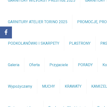
GARNITURY WILVORST PRESTIGE 2025
GARNITURY 
GARNITURY ATELIER TORINO 2025
PROMOCJE, PR
PODKOLANÓWKI I SKARPETY
PLASTRONY
PA
Galeria
Oferta
Przyjaciele
PORADY
Ko
Wypożyczamy
MUCHY
KRAWATY
KAMIZEL