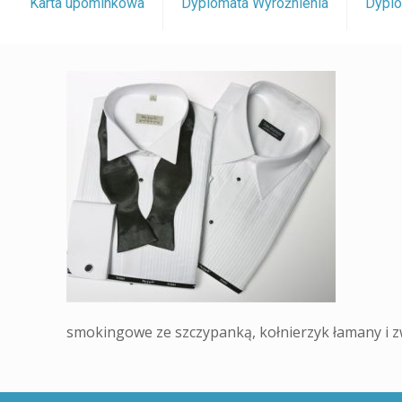
Karta upominkowa
Dyplomata Wyróżnienia
Dyplo
smokingowe ze szczypanką, kołnierzyk łamany i zw