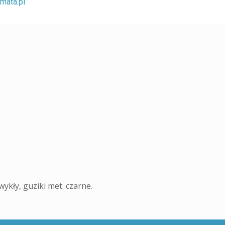
mata.pl
ykły, guziki met. czarne.