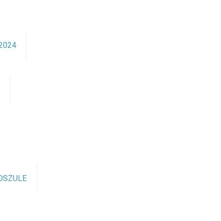
2024
ę
OSZULE