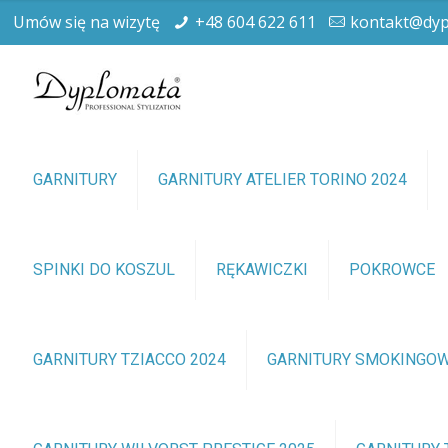
Umów się na wizytę
+48 604 622 611
kontakt@dyp
GARNITURY
GARNITURY ATELIER TORINO 2024
SPINKI DO KOSZUL
RĘKAWICZKI
POKROWCE
GARNITURY TZIACCO 2024
GARNITURY SMOKINGO