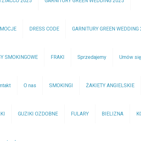
TZIACCO 2025
GARNITURY GREEN WEDDING 2025
OMOCJE
DRESS CODE
GARNITURY GREEN WEDDING 
SY SMOKINGOWE
FRAKI
Sprzedajemy
Umów si
ntakt
O nas
SMOKINGI
ŻAKIETY ANGIELSKIE
KI
GUZIKI OZDOBNE
FULARY
BIELIZNA
K