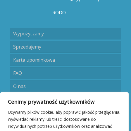
RODO
Wypożyczamy
Sprzedajemy
Karta upominkowa
FAQ
O nas
Umów się
Cenimy prywatność użytkowników
Używamy plików cookie, aby poprawić jakość przeglądania,
Kontakt
wyświetlać reklamy lub treści dostosowane do
indywidualnych potrzeb użytkowników oraz analizować