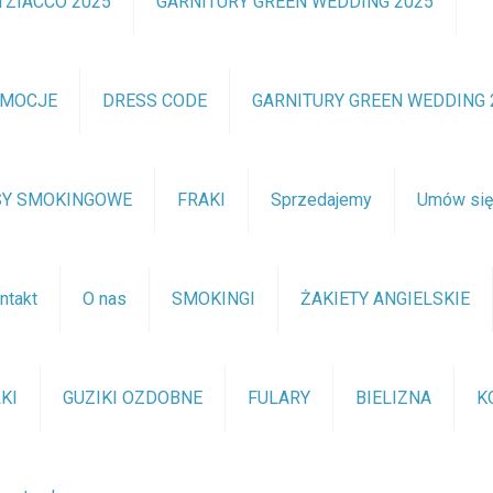
TZIACCO 2025
GARNITURY GREEN WEDDING 2025
OMOCJE
DRESS CODE
GARNITURY GREEN WEDDING 
SY SMOKINGOWE
FRAKI
Sprzedajemy
Umów si
ntakt
O nas
SMOKINGI
ŻAKIETY ANGIELSKIE
KI
GUZIKI OZDOBNE
FULARY
BIELIZNA
K