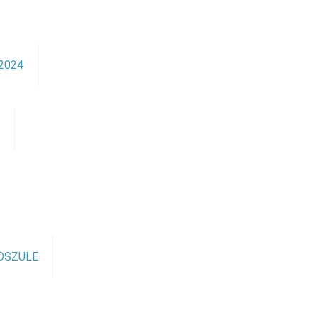
2024
ę
OSZULE