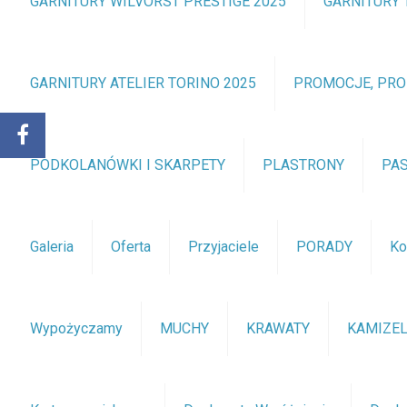
GARNITURY WILVORST PRESTIGE 2025
GARNITURY 
GARNITURY ATELIER TORINO 2025
PROMOCJE, PR
PODKOLANÓWKI I SKARPETY
PLASTRONY
PA
Galeria
Oferta
Przyjaciele
PORADY
Ko
Wypożyczamy
MUCHY
KRAWATY
KAMIZEL