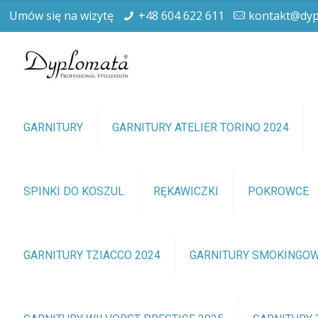
Umów się na wizytę
+48 604 622 611
kontakt@dyp
GARNITURY
GARNITURY ATELIER TORINO 2024
SPINKI DO KOSZUL
RĘKAWICZKI
POKROWCE
GARNITURY TZIACCO 2024
GARNITURY SMOKINGO