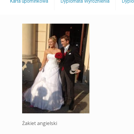
Karta upominkowa
Dyplomata Wyróżnienia
Dyplo
Żakiet angielski