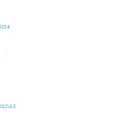
2024
ę
OSZULE