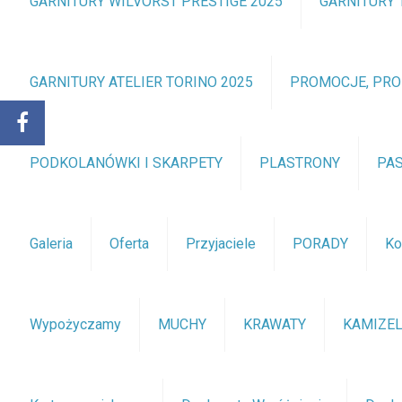
GARNITURY WILVORST PRESTIGE 2025
GARNITURY 
GARNITURY ATELIER TORINO 2025
PROMOCJE, PR
PODKOLANÓWKI I SKARPETY
PLASTRONY
PA
Galeria
Oferta
Przyjaciele
PORADY
Ko
Wypożyczamy
MUCHY
KRAWATY
KAMIZEL