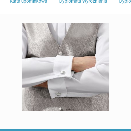
Karta upominkowa
Dyplomata Wyróżnienia
Dyplo