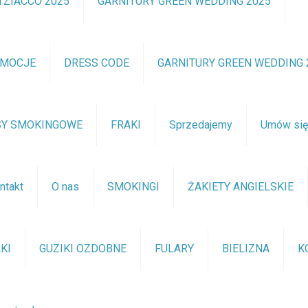
TZIACCO 2025
GARNITURY GREEN WEDDING 2025
OMOCJE
DRESS CODE
GARNITURY GREEN WEDDING 
SY SMOKINGOWE
FRAKI
Sprzedajemy
Umów si
ntakt
O nas
SMOKINGI
ŻAKIETY ANGIELSKIE
KI
GUZIKI OZDOBNE
FULARY
BIELIZNA
K