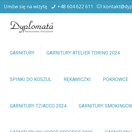
Umów się na wizytę
+48 604 622 611
kontakt@dyp
GARNITURY
GARNITURY ATELIER TORINO 2024
SPINKI DO KOSZUL
RĘKAWICZKI
POKROWCE
GARNITURY TZIACCO 2024
GARNITURY SMOKINGO