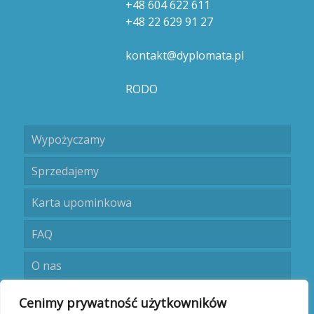
+48 604 622 611
+48 22 629 91 27
kontakt@dyplomata.pl
RODO
Wypożyczamy
Sprzedajemy
Karta upominkowa
FAQ
O nas
Umów się
Cenimy prywatność użytkowników