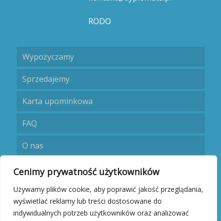
RODO
Wypożyczamy
Sprzedajemy
Karta upominkowa
FAQ
O nas
Umów się
Cenimy prywatność użytkowników
Używamy plików cookie, aby poprawić jakość przeglądania,
Kontakt
wyświetlać reklamy lub treści dostosowane do
indywidualnych potrzeb użytkowników oraz analizować