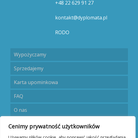
+48 22 629 91 27
kontakt@dyplomata.pl
RODO
Wypożyczamy
Sprzedajemy
Karta upominkowa
FAQ
O nas
Umów się
Cenimy prywatność użytkowników
Używamy plików cookie, aby poprawić jakość przeglądania,
Kontakt