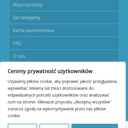
Wypożyczamy
Sprzedajemy
Karta upominkowa
FAQ
O nas
Umów się
Cenimy prywatność użytkowników
Używamy plików cookie, aby poprawić jakość przeglądania,
Kontakt
wyświetlać reklamy lub treści dostosowane do
indywidualnych potrzeb użytkowników oraz analizować
ruch na stronie. Kliknięcie przycisku „Akceptuj wszystkie”
oznacza zgodę na wykorzystywanie przez nas plików
cookie.
Dyplomata.pl