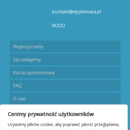
kontakt@dyplomata.pl
RODO
Wypożyczamy
Sprzedajemy
Karta upominkowa
FAQ
O nas
Umów się
Cenimy prywatność użytkowników
Używamy plików cookie, aby poprawić jakość przeglądania,
Kontakt